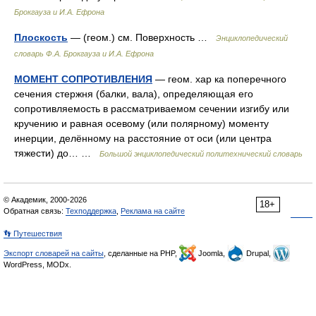
Брокгауза и И.А. Ефрона
Плоскость
— (геом.) см. Поверхность …
Энциклопедический
словарь Ф.А. Брокгауза и И.А. Ефрона
МОМЕНТ СОПРОТИВЛЕНИЯ
— геом. хар ка поперечного
сечения стержня (балки, вала), определяющая его
сопротивляемость в рассматриваемом сечении изгибу или
кручению и равная осевому (или полярному) моменту
инерции, делённому на расстояние от оси (или центра
тяжести) до… …
Большой энциклопедический политехнический словарь
© Академик, 2000-2026
18+
Обратная связь:
Техподдержка
,
Реклама на сайте
👣 Путешествия
Экспорт словарей на сайты
, сделанные на PHP,
Joomla,
Drupal,
WordPress, MODx.