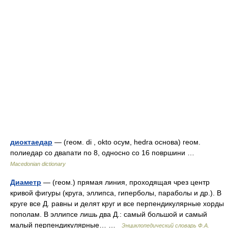
диоктаедар
— (геом. di , okto осум, hedra основа) геом.
полиедар со двапати по 8, односно со 16 површини …
Macedonian dictionary
Диаметр
— (геом.) прямая линия, проходящая чрез центр
кривой фигуры (круга, эллипса, гиперболы, параболы и др.). В
круге все Д. равны и делят круг и все перпендикулярные хорды
пополам. В эллипсе лишь два Д.: самый большой и самый
малый перпендикулярные… …
Энциклопедический словарь Ф.А.